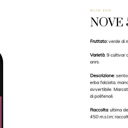
OLIO EVO
NOVE
Fruttato:
verde di 
Varietà
: 9 cultivar 
anni.
Descrizione
: sento
erba falciata, man
avvertibile. Marcat
di polifenoli.
Raccolta
: ultima d
450 m.s.l.m; raccol