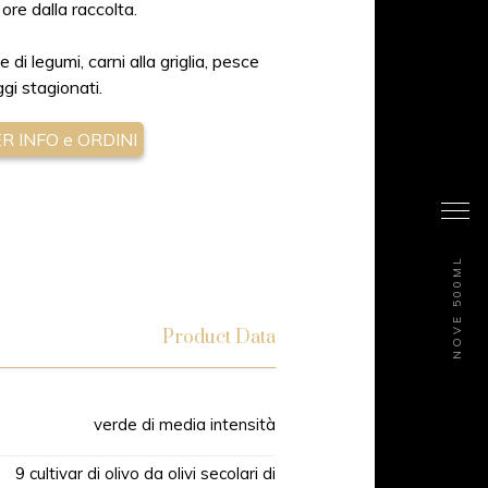
 ore dalla raccolta.
e di legumi, carni alla griglia, pesce
ggi stagionati.
 INFO e ORDINI
NOVE 500ML
Product Data
verde di media intensità
9 cultivar di olivo da olivi secolari di