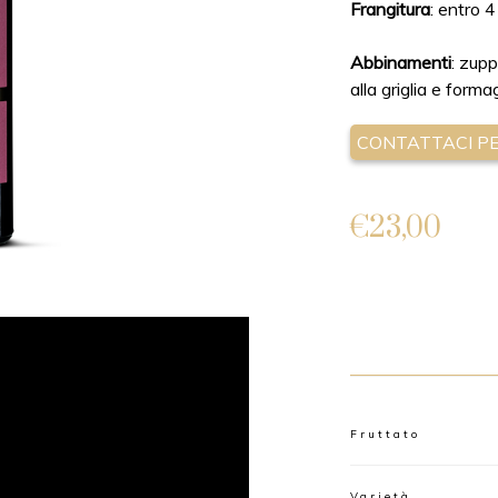
Frangitura
: entro 4
Abbinamenti
: zupp
alla griglia e forma
CONTATTACI PER
€
23,00
ALTERNATIVE:
Fruttato
Varietà