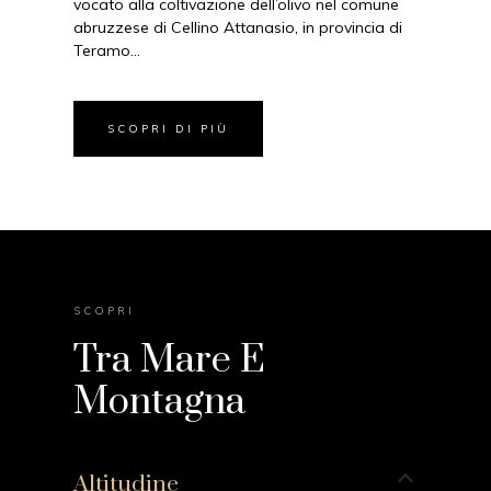
vocato alla coltivazione dell’olivo nel comune
abruzzese di Cellino Attanasio, in provincia di
Teramo…
SCOPRI DI PIÙ
SCOPRI
Tra Mare E
Montagna
Altitudine